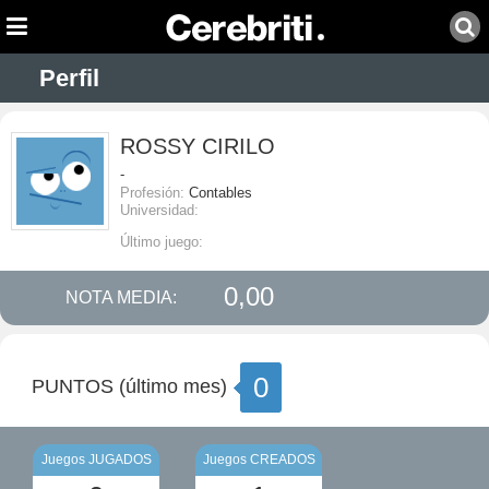
Perfil
ROSSY CIRILO
-
Profesión:
Contables
Universidad:
Último juego:
0,00
NOTA MEDIA:
0
PUNTOS (último mes)
Juegos JUGADOS
Juegos CREADOS