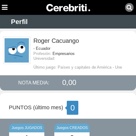
Perfil
Roger Cacuango
- Ecuador
Profesión:
Empresarios
Universidad:
Último juego: Países y capitales de América - Une
0,00
NOTA MEDIA:
0
PUNTOS (último mes)
Juegos JUGADOS
Juegos CREADOS