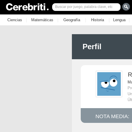
|
|
|
|
|
Ciencias
Matemáticas
Geografía
Historia
Lengua
Perfil
R
Ma
Pr
Un
Úl
NOTA MEDIA: