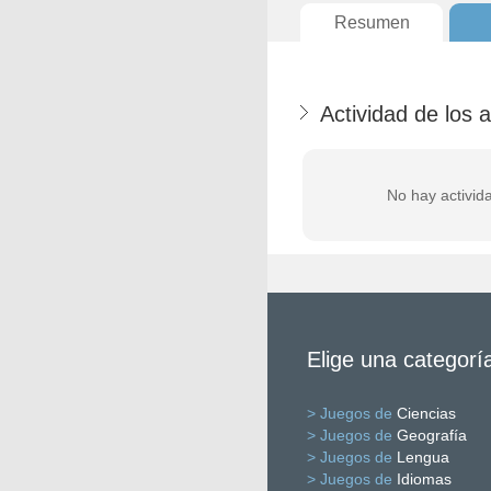
Resumen
Actividad de los 
No hay activid
Elige una categorí
> Juegos de
Ciencias
> Juegos de
Geografía
> Juegos de
Lengua
> Juegos de
Idiomas