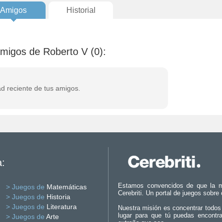
Amigos
Historial
amigos de Roberto V (0):
ad reciente de tus amigos.
a:
Estamos convencidos de que la m
> Juegos de
Matemáticas
Cerebriti. Un portal de juegos sobre
> Juegos de
Historia
> Juegos de
Literatura
Nuestra misión es concentrar todos
lugar para que tú puedas encontr
> Juegos de
Arte