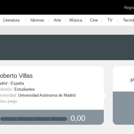
Regís
|
|
|
|
|
|
Literatura
Idiomas
Arte
Música
Cine
TV
Tecno
oberto Villas
P
drid - España
ofesión:
Estudiantes
iversidad:
Universidad Autónoma de Madrid
timo juego:
0,00