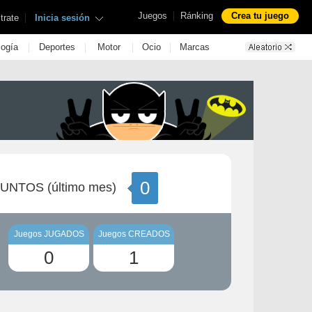
|
Juegos
Ránking
Crea tu juego
|
trate
Inicia sesión
|
|
|
|
logía
Deportes
Motor
Ocio
Marcas
0
UNTOS (último mes)
Juegos JUGADOS
Juegos CREADOS
0
1