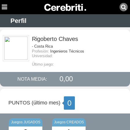
Perfil
Rigoberto Chaves
- Costa Rica
Profesión:
Ingenieros Técnicos
Universidad:
Último juego:
0,00
NOTA MEDIA:
0
PUNTOS (último mes)
Juegos JUGADOS
Juegos CREADOS