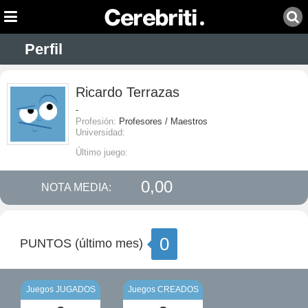
Perfil
Ricardo Terrazas
-
Profesión:
Profesores / Maestros
Universidad:
Último juego:
0,00
NOTA MEDIA:
0
PUNTOS (último mes)
Juegos JUGADOS
Juegos CREADOS