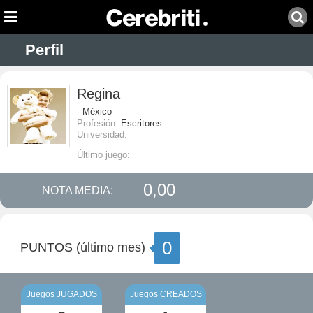
Perfil
Regina
- México
Profesión:
Escritores
Universidad:
Último juego:
0,00
NOTA MEDIA:
0
PUNTOS (último mes)
Juegos JUGADOS
Juegos CREADOS