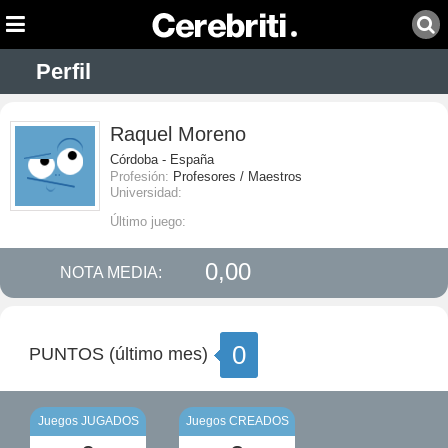
Perfil
Raquel Moreno
Córdoba - España
Profesión:
Profesores / Maestros
Universidad:
Último juego:
0,00
NOTA MEDIA:
0
PUNTOS (último mes)
Juegos JUGADOS
Juegos CREADOS