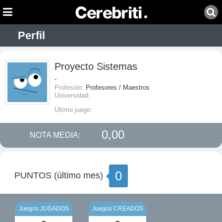
Perfil
Proyecto Sistemas
-
Profesión:
Profesores / Maestros
Universidad:
Último juego:
0,00
NOTA MEDIA:
0
PUNTOS (último mes)
Juegos JUGADOS
Juegos CREADOS