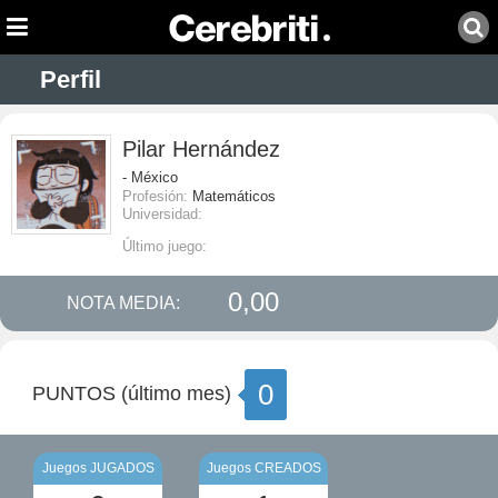
Perfil
Pilar Hernández
- México
Profesión:
Matemáticos
Universidad:
Último juego:
0,00
NOTA MEDIA:
0
PUNTOS (último mes)
Juegos JUGADOS
Juegos CREADOS