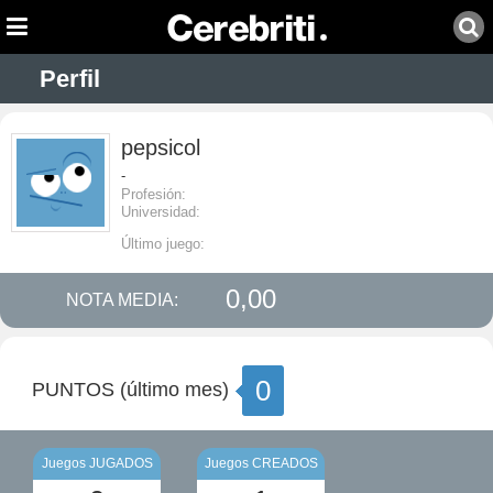
Perfil
pepsicol
-
Profesión:
Universidad:
Último juego:
0,00
NOTA MEDIA:
0
PUNTOS (último mes)
Juegos JUGADOS
Juegos CREADOS