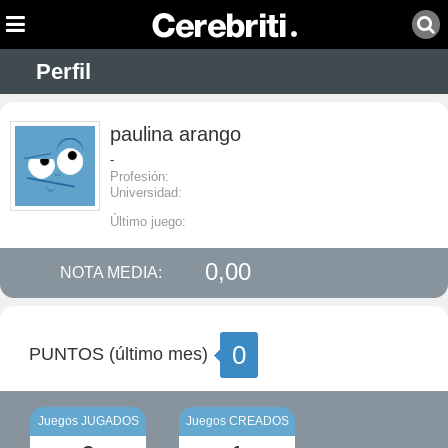
Perfil
paulina arango
-
Profesión:
Universidad:
Último juego:
0,00
NOTA MEDIA:
0
PUNTOS (último mes)
Juegos JUGADOS
Juegos CREADOS