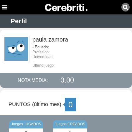
Perfil
paula zamora
- Ecuador
Profesión:
Universidad:
Último juego:
0,00
NOTA MEDIA:
0
PUNTOS (último mes)
Juegos JUGADOS
Juegos CREADOS