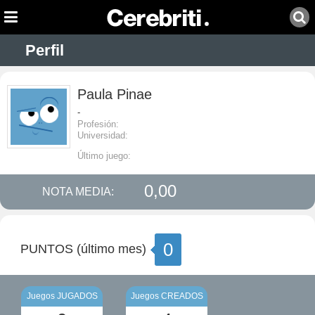
Perfil
Paula Pinae
-
Profesión:
Universidad:
Último juego:
0,00
NOTA MEDIA:
0
PUNTOS (último mes)
Juegos JUGADOS
Juegos CREADOS