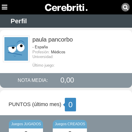
Perfil
paula pancorbo
- España
Profesión:
Médicos
Universidad:
Último juego:
0,00
NOTA MEDIA:
0
PUNTOS (último mes)
Juegos JUGADOS
Juegos CREADOS