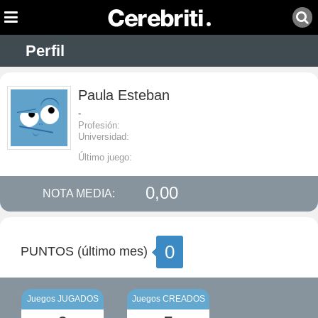
Perfil
Paula Esteban
-
Profesión:
Universidad:
Último juego:
0,00
NOTA MEDIA:
0
PUNTOS (último mes)
Juegos JUGADOS
Juegos CREADOS