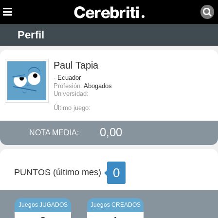
Perfil
Paul Tapia
- Ecuador
Profesión:
Abogados
Universidad:
Último juego:
0,00
NOTA MEDIA:
0
PUNTOS (último mes)
Juegos JUGADOS
Juegos CREADOS