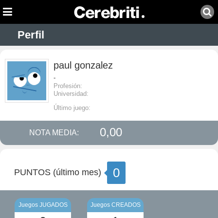
Perfil
paul gonzalez
-
Profesión:
Universidad:
Último juego:
0,00
NOTA MEDIA:
0
PUNTOS (último mes)
Juegos JUGADOS
Juegos CREADOS