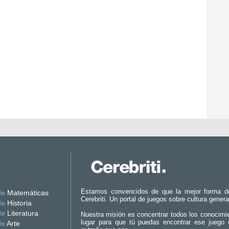
Estamos convencidos de que la mejor forma d
de
Matemáticas
Cerebriti. Un portal de juegos sobre cultura genera
de
Historia
de
Literatura
Nuestra misión es concentrar todos los conocimi
lugar para que tú puedas encontrar ese juego 
de
Arte