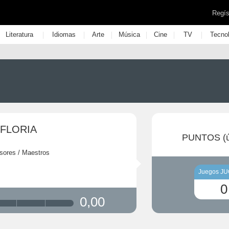
Regís
|
|
|
|
|
|
Literatura
Idiomas
Arte
Música
Cine
TV
Tecno
 FLORIA
PUNTOS (ú
sores / Maestros
Juegos J
0
0,00