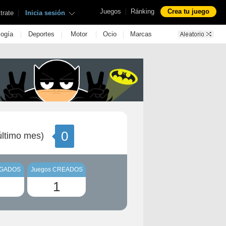
|
Juegos
Ránking
Crea tu juego
|
trate
Inicia sesión
|
|
|
|
logía
Deportes
Motor
Ocio
Marcas
0
ltimo mes)
UGADOS
Juegos CREADOS
1