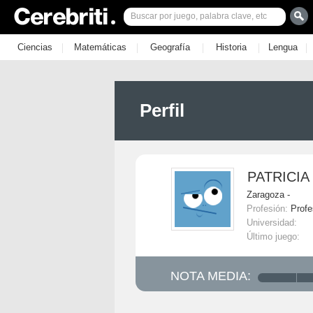
|
|
|
|
|
Ciencias
Matemáticas
Geografía
Historia
Lengua
Perfil
PATRICIA
Zaragoza -
Profesión:
Profe
Universidad:
Último juego:
NOTA MEDIA: