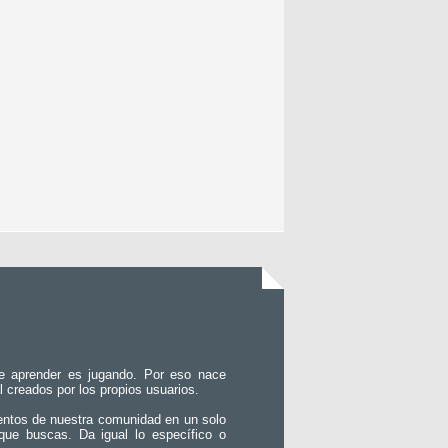
e aprender es jugando. Por eso nace
l creados por los propios usuarios.
entos de nuestra comunidad en un solo
que buscas. Da igual lo específico o