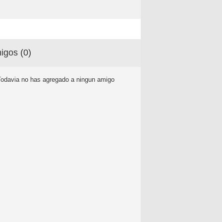
igos (
0
)
Todavia no has agregado a ningun amigo