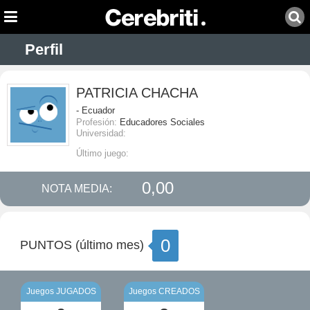
Perfil
PATRICIA CHACHA
- Ecuador
Profesión:
Educadores Sociales
Universidad:
Último juego:
0,00
NOTA MEDIA:
0
PUNTOS (último mes)
Juegos JUGADOS
Juegos CREADOS