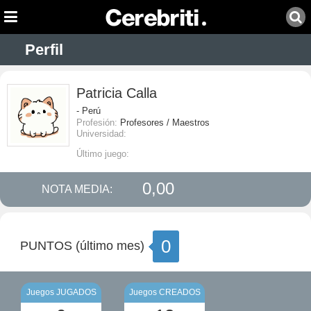
Perfil
Patricia Calla
- Perú
Profesión:
Profesores / Maestros
Universidad:
Último juego:
0,00
NOTA MEDIA:
0
PUNTOS (último mes)
Juegos JUGADOS
Juegos CREADOS