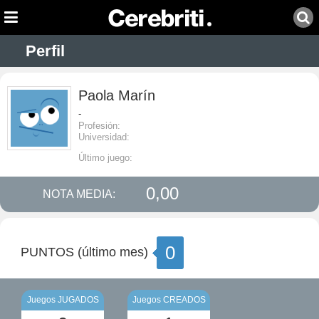
Perfil
Paola Marín
-
Profesión:
Universidad:
Último juego:
0,00
NOTA MEDIA:
0
PUNTOS (último mes)
Juegos JUGADOS
Juegos CREADOS