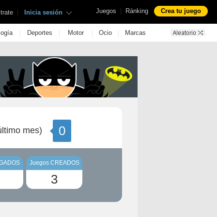
|
Juegos
Ránking
Crea tu juego
|
trate
Inicia sesión
|
|
|
|
logía
Deportes
Motor
Ocio
Marcas
0
ltimo mes)
UGADOS
Juegos CREADOS
3