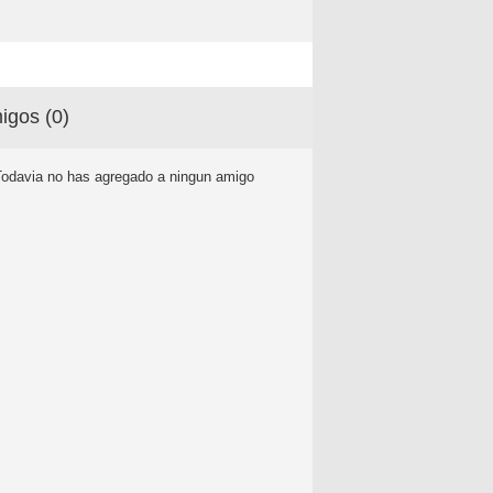
igos (
0
)
Todavia no has agregado a ningun amigo