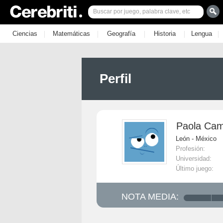
|
|
|
|
|
Ciencias
Matemáticas
Geografía
Historia
Lengua
Perfil
Paola Ca
León - México
Profesión:
Universidad:
Último juego:
NOTA MEDIA: