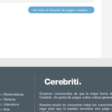
Ver todo el historial de juegos creados
Estamos convencidos de que la mejor forma d
de
Matemáticas
Cerebriti. Un portal de juegos sobre cultura genera
de
Historia
de
Literatura
Nuestra misión es concentrar todos los conocimi
lugar para que tú puedas encontrar ese juego 
de
Arte