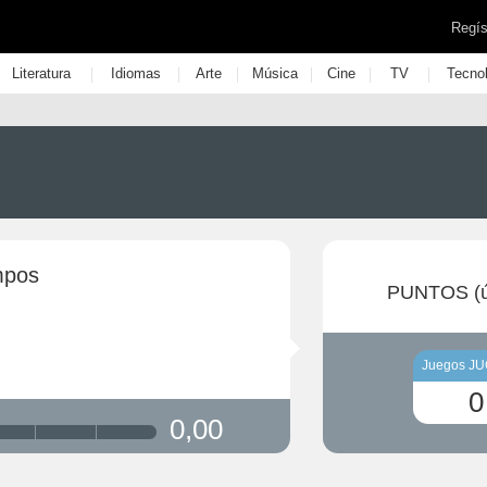
Regís
|
|
|
|
|
|
Literatura
Idiomas
Arte
Música
Cine
TV
Tecno
mpos
PUNTOS (ú
Juegos J
0
0,00