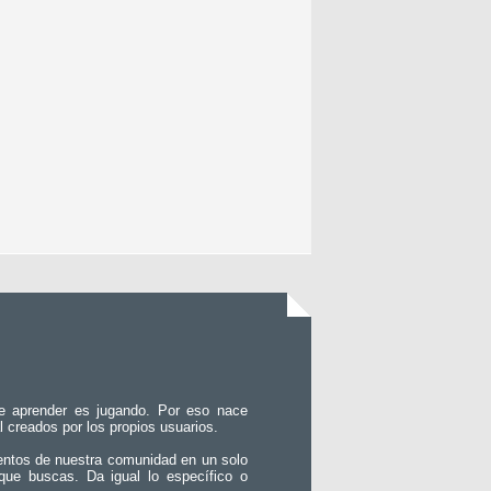
e aprender es jugando. Por eso nace
l creados por los propios usuarios.
entos de nuestra comunidad en un solo
que buscas. Da igual lo específico o