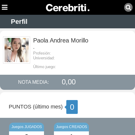
Perfil
Paola Andrea Morillo
-
Profesión:
Universidad:
Último juego:
0,00
NOTA MEDIA:
0
PUNTOS (último mes)
Juegos JUGADOS
Juegos CREADOS