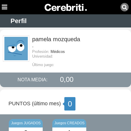
Perfil
pamela mozqueda
-
Profesión:
Médicos
Universidad:
Último juego:
0,00
NOTA MEDIA:
0
PUNTOS (último mes)
Juegos JUGADOS
Juegos CREADOS