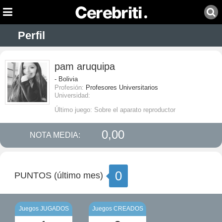
Perfil
pam aruquipa
- Bolivia
Profesión:
Profesores Universitarios
Universidad:
Último juego: Sobre el aparato reproductor
0,00
NOTA MEDIA:
0
PUNTOS (último mes)
Juegos JUGADOS
Juegos CREADOS