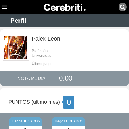
Perfil
Palex Leon
-
Profesión:
Universidad:
Último juego:
0,00
NOTA MEDIA:
0
PUNTOS (último mes)
Juegos JUGADOS
Juegos CREADOS