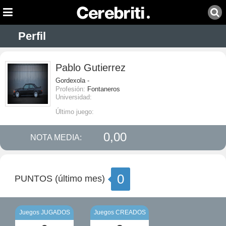
Perfil
Pablo Gutierrez
Gordexola -
Profesión:
Fontaneros
Universidad:
Último juego:
0,00
NOTA MEDIA:
0
PUNTOS (último mes)
Juegos JUGADOS
Juegos CREADOS