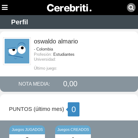
Perfil
oswaldo almario
- Colombia
Profesión:
Estudiantes
Universidad:
Último juego:
0,00
NOTA MEDIA:
0
PUNTOS (último mes)
Juegos JUGADOS
Juegos CREADOS