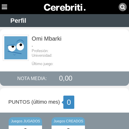
Perfil
Omi Mbarki
-
Profesión:
Universidad:
Último juego:
0,00
NOTA MEDIA:
0
PUNTOS (último mes)
Juegos JUGADOS
Juegos CREADOS