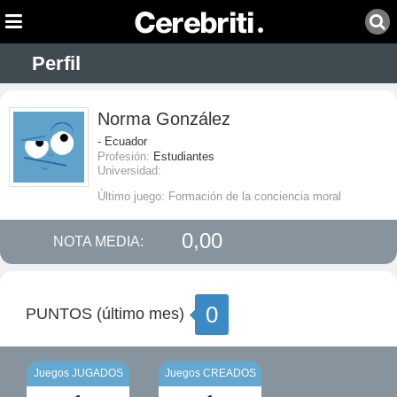
Perfil
Norma González
- Ecuador
Profesión:
Estudiantes
Universidad:
Último juego: Formación de la conciencia moral
0,00
NOTA MEDIA:
0
PUNTOS (último mes)
Juegos JUGADOS
Juegos CREADOS