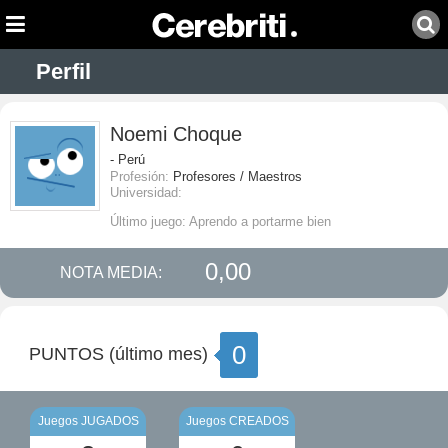
Perfil
Noemi Choque
- Perú
Profesión:
Profesores / Maestros
Universidad:
Último juego: Aprendo a portarme bien
0,00
NOTA MEDIA:
0
PUNTOS (último mes)
Juegos JUGADOS
Juegos CREADOS