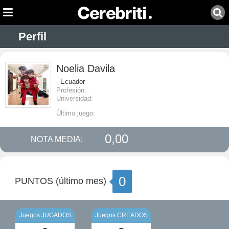
Perfil
Noelia Davila
- Ecuador
Profesión:
Universidad:
Último juego:
0,00
NOTA MEDIA:
0
PUNTOS (último mes)
Juegos JUGADOS
Juegos CREADOS