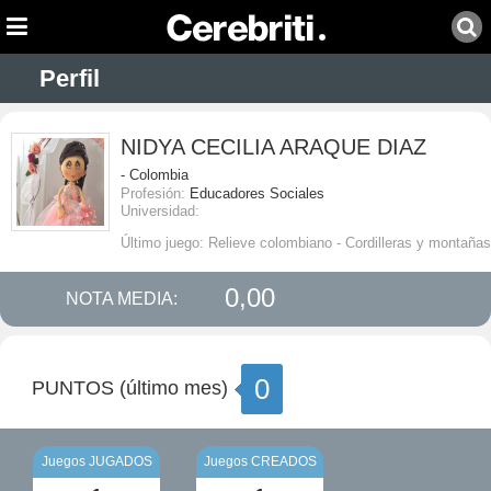
Perfil
NIDYA CECILIA ARAQUE DIAZ
- Colombia
Profesión:
Educadores Sociales
Universidad:
Último juego: Relieve colombiano - Cordilleras y montañas
0,00
NOTA MEDIA:
0
PUNTOS (último mes)
Juegos JUGADOS
Juegos CREADOS