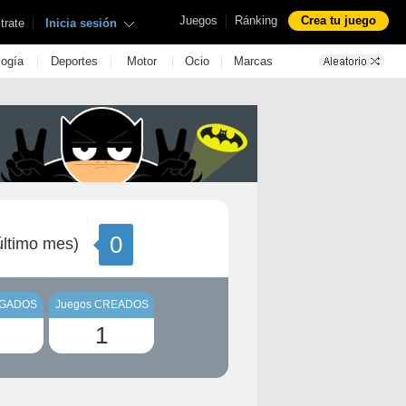
|
Juegos
Ránking
Crea tu juego
|
trate
Inicia sesión
|
|
|
|
logía
Deportes
Motor
Ocio
Marcas
0
ltimo mes)
UGADOS
Juegos CREADOS
1