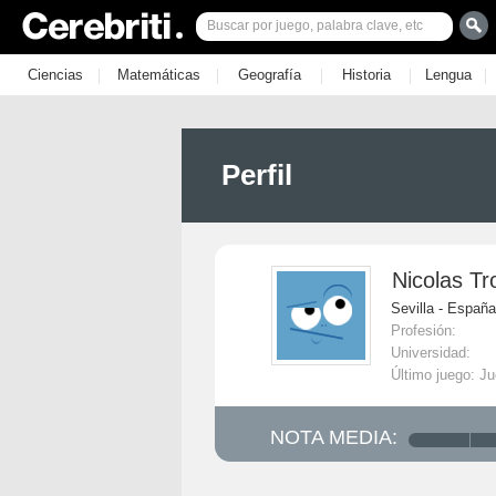
|
|
|
|
|
Ciencias
Matemáticas
Geografía
Historia
Lengua
Perfil
Nicolas T
Sevilla - España
Profesión:
Universidad:
Último juego: J
NOTA MEDIA: