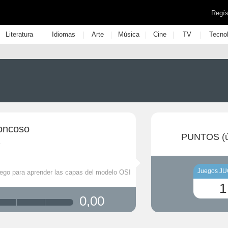
Regís
|
|
|
|
|
|
Literatura
Idiomas
Arte
Música
Cine
TV
Tecno
roncoso
PUNTOS (ú
Juegos J
uego para aprender las capas del modelo OSI
1
0,00