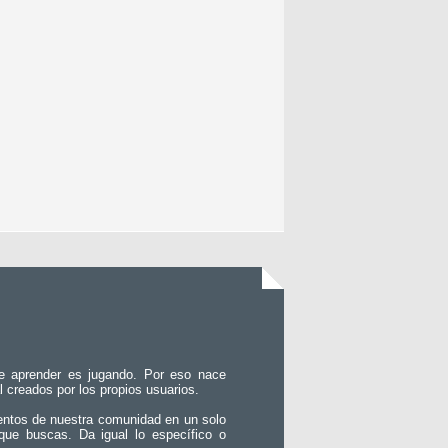
e aprender es jugando. Por eso nace
l creados por los propios usuarios.
entos de nuestra comunidad en un solo
que buscas. Da igual lo específico o