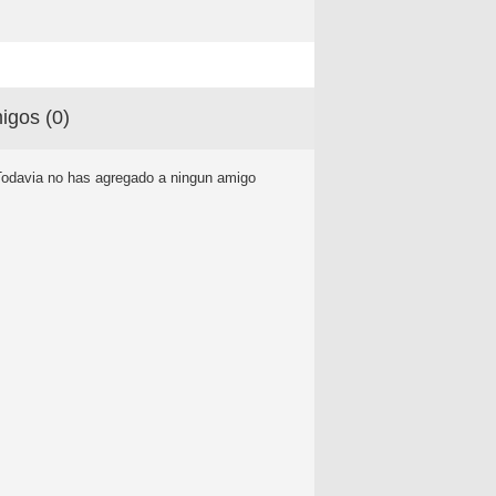
igos (
0
)
Todavia no has agregado a ningun amigo