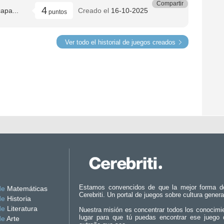
Compartir
4
apa...
Creado el
16-10-2025
puntos
Ver todo el historial de juegos creados
Estamos convencidos de que la mejor forma d
de
Matemáticas
Cerebriti. Un portal de juegos sobre cultura genera
de
Historia
de
Literatura
Nuestra misión es concentrar todos los conocimi
lugar para que tú puedas encontrar ese juego 
de
Arte