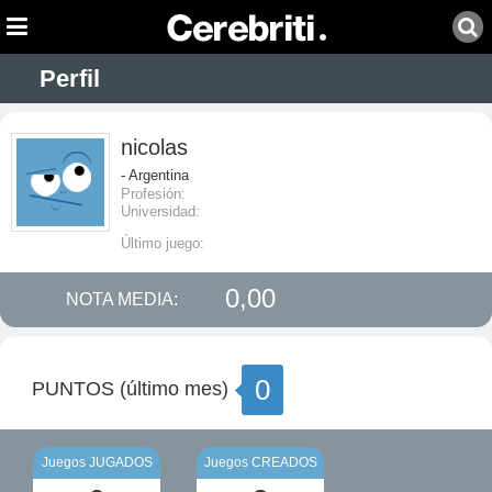
Perfil
nicolas
- Argentina
Profesión:
Universidad:
Último juego:
0,00
NOTA MEDIA:
0
PUNTOS (último mes)
Juegos JUGADOS
Juegos CREADOS