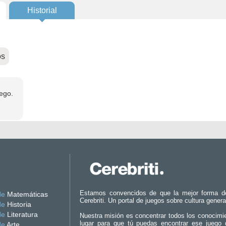
Historial
os
ego.
Estamos convencidos de que la mejor forma d
de
Matemáticas
Cerebriti. Un portal de juegos sobre cultura genera
de
Historia
de
Literatura
Nuestra misión es concentrar todos los conocimi
lugar para que tú puedas encontrar ese juego 
de
Arte