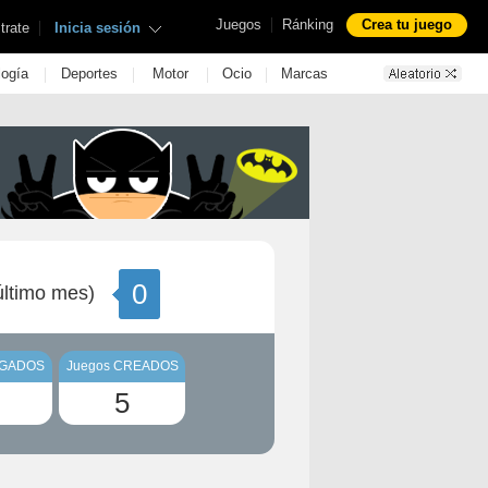
|
Juegos
Ránking
Crea tu juego
|
trate
Inicia sesión
|
|
|
|
logía
Deportes
Motor
Ocio
Marcas
0
ltimo mes)
UGADOS
Juegos CREADOS
5