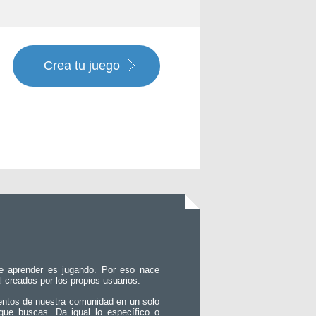
Crea tu juego
e aprender es jugando. Por eso nace
l creados por los propios usuarios.
entos de nuestra comunidad en un solo
que buscas. Da igual lo específico o