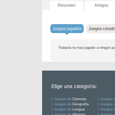
Resumen
Amigos
Juegos jugados
Juegos cread
Todavía no has jugado a ningún ju
Elige una categoría:
> Juegos de
Ciencias
> Juegos 
> Juegos de
Geografía
> Juegos 
> Juegos de
Lengua
> Juegos 
> Juegos de
Idiomas
> Juegos 