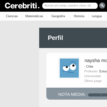
|
|
|
|
|
Ciencias
Matemáticas
Geografía
Historia
Lengua
Perfil
naysha mo
- Chile
Profesión:
Estud
Universidad:
Último juego:
NOTA MEDIA: