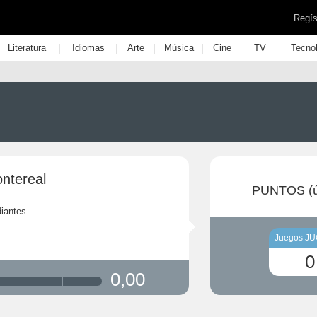
Regís
|
|
|
|
|
|
Literatura
Idiomas
Arte
Música
Cine
TV
Tecno
ntereal
PUNTOS (ú
iantes
Juegos J
0
0,00