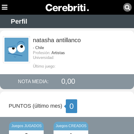
Perfil
natasha antillanco
- Chile
Profesión:
Artistas
Universidad:
Último juego:
0,00
NOTA MEDIA:
0
PUNTOS (último mes)
Juegos JUGADOS
Juegos CREADOS