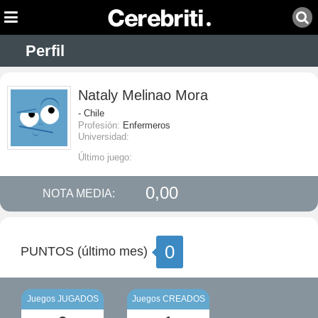
Perfil
Nataly Melinao Mora
- Chile
Profesión:
Enfermeros
Universidad:
Último juego:
0,00
NOTA MEDIA:
0
PUNTOS (último mes)
Juegos JUGADOS
Juegos CREADOS