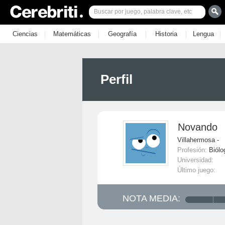
|
|
|
|
|
Ciencias
Matemáticas
Geografía
Historia
Lengua
Perfil
Novando
Villahermosa -
Profesión:
Biólo
Universidad:
Último juego:
NOTA MEDIA: