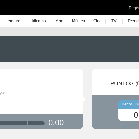
Regís
|
|
|
|
|
|
Literatura
Idiomas
Arte
Música
Cine
TV
Tecno
PUNTOS (ú
gos
Juegos J
0
0,00