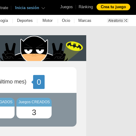
|
Juegos
Ránking
Crea tu juego
|
trate
Inicia sesión
|
|
|
|
logía
Deportes
Motor
Ocio
Marcas
0
ltimo mes)
UGADOS
Juegos CREADOS
3