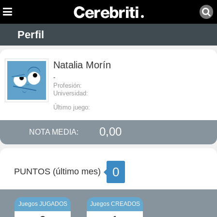
Perfil
Natalia Morín
-
Profesión:
Universidad:
Último juego:
0,00
NOTA MEDIA:
0
PUNTOS (último mes)
Juegos JUGADOS
Juegos CREADOS