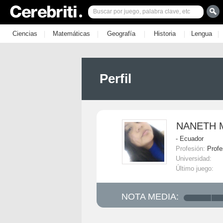
|
|
|
|
|
Ciencias
Matemáticas
Geografía
Historia
Lengua
Perfil
NANETH 
- Ecuador
Profesión:
Profe
Universidad:
Último juego:
NOTA MEDIA: