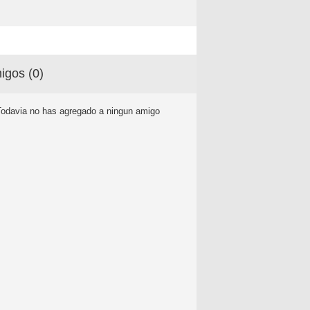
igos (
0
)
Todavia no has agregado a ningun amigo