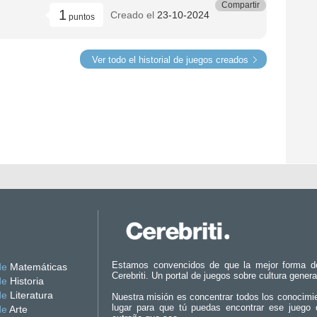
Compartir
1
Creado el
23-10-2024
puntos
Ver todo el historial de juegos creados
Estamos convencidos de que la mejor forma d
de
Matemáticas
Cerebriti. Un portal de juegos sobre cultura genera
de
Historia
de
Literatura
Nuestra misión es concentrar todos los conocimi
lugar para que tú puedas encontrar ese juego 
de
Arte