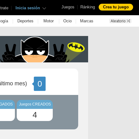
|
Juegos
Ránking
Crea tu juego
|
trate
Inicia sesión
|
|
|
|
logía
Deportes
Motor
Ocio
Marcas
0
ltimo mes)
UGADOS
Juegos CREADOS
4