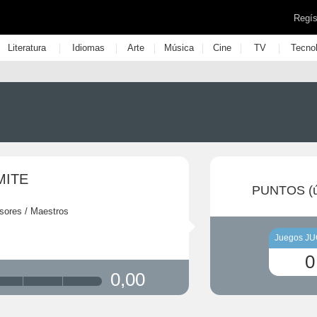
Regís
|
|
|
|
|
|
Literatura
Idiomas
Arte
Música
Cine
TV
Tecno
MITE
PUNTOS (ú
sores / Maestros
Juegos J
0
0,00