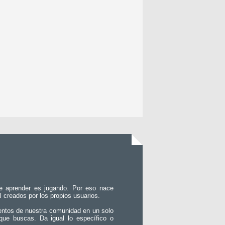
e aprender es jugando. Por eso nace
l creados por los propios usuarios.
entos de nuestra comunidad en un solo
que buscas. Da igual lo específico o