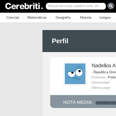
|
|
|
|
|
Ciencias
Matemáticas
Geografía
Historia
Lengua
Perfil
Nadelkis 
- República Dom
Profesión:
Profe
Universidad:
Último juego:
NOTA MEDIA: