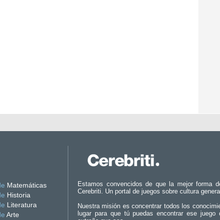
Estamos convencidos de que la mejor forma d
de
Matemáticas
Cerebriti. Un portal de juegos sobre cultura genera
de
Historia
de
Literatura
Nuestra misión es concentrar todos los conocimi
lugar para que tú puedas encontrar ese juego 
de
Arte