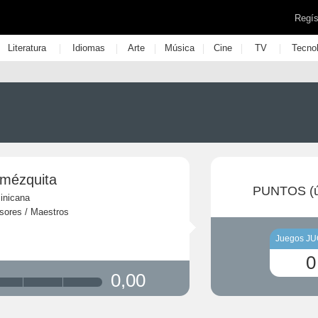
Regís
|
|
|
|
|
|
Literatura
Idiomas
Arte
Música
Cine
TV
Tecno
Amézquita
PUNTOS (ú
inicana
sores / Maestros
Juegos J
0
0,00