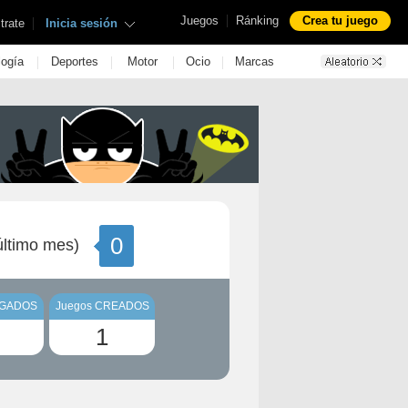
|
Juegos
Ránking
Crea tu juego
|
trate
Inicia sesión
|
|
|
|
logía
Deportes
Motor
Ocio
Marcas
0
ltimo mes)
UGADOS
Juegos CREADOS
1