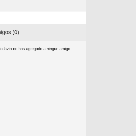
igos (
0
)
Todavia no has agregado a ningun amigo