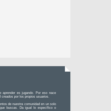
e aprender es jugando. Por eso nace
l creados por los propios usuarios.
entos de nuestra comunidad en un solo
que buscas. Da igual lo específico o