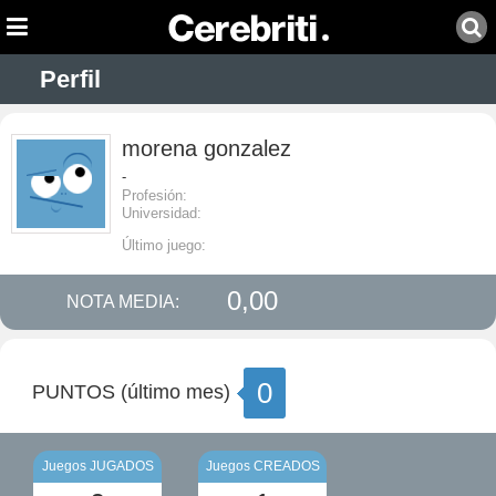
Perfil
morena gonzalez
-
Profesión:
Universidad:
Último juego:
0,00
NOTA MEDIA:
0
PUNTOS (último mes)
Juegos JUGADOS
Juegos CREADOS