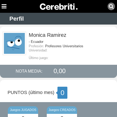
Perfil
Monica Ramirez
- Ecuador
Profesión:
Profesores Universitarios
Universidad:
Último juego:
0,00
NOTA MEDIA:
0
PUNTOS (último mes)
Juegos JUGADOS
Juegos CREADOS