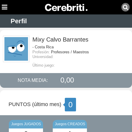
Perfil
Mixy Calvo Barrantes
- Costa Rica
Profesión:
Profesores / Maestros
Universidad:
Último juego:
0,00
NOTA MEDIA:
0
PUNTOS (último mes)
Juegos JUGADOS
Juegos CREADOS