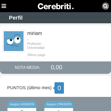
Perfil
miriam
-
Profesión:
Universidad:
Último juego:
0,00
NOTA MEDIA:
0
PUNTOS (último mes)
Juegos JUGADOS
Juegos CREADOS