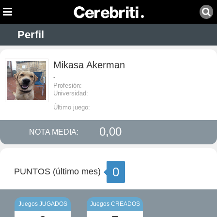
Perfil
Mikasa Akerman
-
Profesión:
Universidad:
Último juego:
0,00
NOTA MEDIA:
0
PUNTOS (último mes)
Juegos JUGADOS
Juegos CREADOS