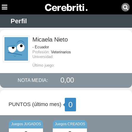
Perfil
Micaela Nieto
- Ecuador
Profesión:
Veterinarios
Universidad:
Último juego:
0,00
NOTA MEDIA:
0
PUNTOS (último mes)
Juegos JUGADOS
Juegos CREADOS