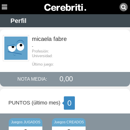
Perfil
micaela fabre
-
Profesión:
Universidad:
Último juego:
0,00
NOTA MEDIA:
0
PUNTOS (último mes)
Juegos JUGADOS
Juegos CREADOS