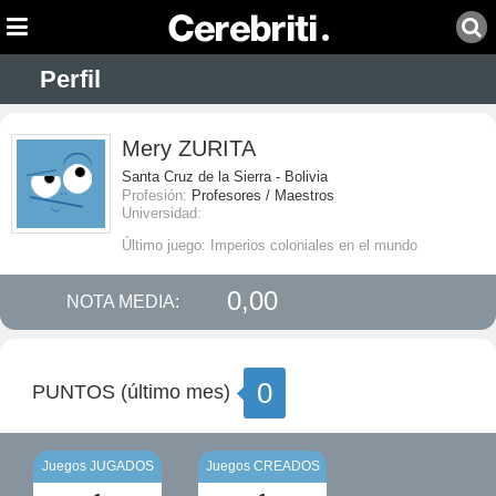
Perfil
Mery ZURITA
Santa Cruz de la Sierra - Bolivia
Profesión:
Profesores / Maestros
Universidad:
Último juego: Imperios coloniales en el mundo
0,00
NOTA MEDIA:
0
PUNTOS (último mes)
Juegos JUGADOS
Juegos CREADOS